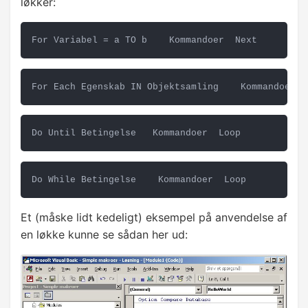
løkker:
Dit første VBA program
For Variabel = a TO b    Kommandoer  Next
✓
Løkker
For Each Egenskab IN Objektsamling    Kommandoer  
Simpel brugerdialog
Betingelser
Do Until Betingelse   Kommandoer  Loop
Variabler
Do While Betingelse    Kommandoer  Loop
Indbyggede funktioner
Hændelser
Et (måske lidt kedeligt) eksempel på anvendelse af
en løkke kunne se sådan her ud:
Filer
FORMULARER