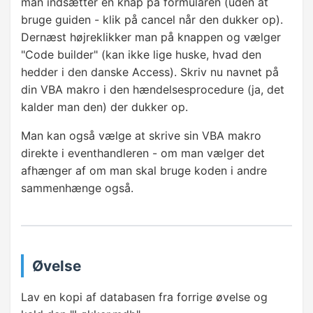
man indsætter en knap på formularen (uden at
Gennemløb af data
bruge guiden - klik på cancel når den dukker op).
Dernæst højreklikker man på knappen og vælger
Sortering af data
"Code builder" (kan ikke lige huske, hvad den
hedder i den danske Access). Skriv nu navnet på
Opret tabel
din VBA makro i den hændelsesprocedure (ja, det
Slet tabel
kalder man den) der dukker op.
D Funktioner
Man kan også vælge at skrive sin VBA makro
direkte i eventhandleren - om man vælger det
afhænger af om man skal bruge koden i andre
ØVRIGE VBA EMNER
sammenhænge også.
Fejlfinding
Fejlhåndtering
Øvelse
Lav en kopi af databasen fra forrige øvelse og