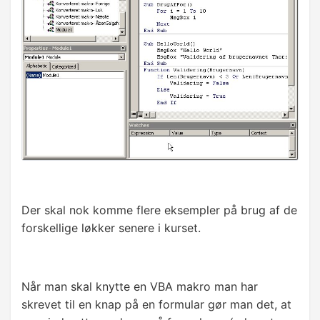
Formatering
Validering
Menuer og værktøjsliner
Billeder
DATASTYRING
ADO og DAO
Recordset
Der skal nok komme flere eksempler på brug af de
forskellige løkker senere i kurset.
Find data
Ret data
Når man skal knytte en VBA makro man har
Opret post
skrevet til en knap på en formular gør man det, at