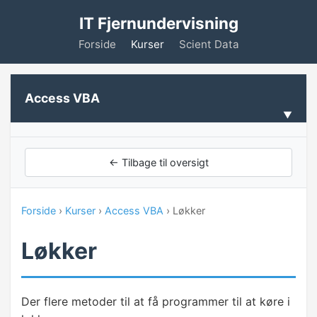
IT Fjernundervisning
Forside
Kurser
Scient Data
Access VBA
VELKOMMEN
← Tilbage til oversigt
Forudsætninger
Forside
›
Kurser
›
Access VBA
› Løkker
INTRODUKTION TIL VBA
Løkker
Hvad er VBA
Makro vs. VBA
Der flere metoder til at få programmer til at køre i
Makroer og knapper