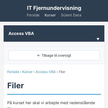
IT Fjernundervisning
Forside
Kurser
Scient Data
Access VBA
VELKOMMEN
← Tilbage til oversigt
Forudsætninger
Forside
›
Kurser
›
Access VBA
› Filer
INTRODUKTION TIL VBA
Filer
Hvad er VBA
Makro vs. VBA
På kurset her skal vi arbejde med nedenstående
Makroer og knapper