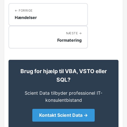
Formatering
FORRIGE
Validering
Hændelser
Menuer og værktøjsliner
NÆSTE
Billeder
Formatering
DATASTYRING
ADO og DAO
Brug for hjælp til VBA, VSTO eller
SQL?
Recordset
Find data
Scient Data tilbyder professionel IT-
konsulentbistand
Ret data
Kontakt Scient Data →
Opret post