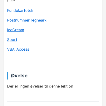
filer:
Dit første VBA program
Kundekartotek
Postnummer regneark
Løkker
IceCream
Simpel brugerdialog
Sport
Betingelser
VBA_Access
Variabler
Indbyggede funktioner
Hændelser
Øvelse
✓
Filer
Der er ingen øvelser til denne lektion
FORMULARER