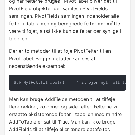
og når felterne bruges i PivotTabel bliver det til
PivotField objekter der samles i PivotFields
samlingen. PivotFields samlingen indeholder alle
felter i datakilden og beregnede felter der måtte
være tilføjet, altså ikke kun de felter der synlige i
tabellen.
Der er to metoder til at føje PivotFelter til en
PivotTabel. Begge metoder kan ses af
nedenstående eksempel:
Sub NytFeltTilTabel()     'Tilføjer nyt felt til e
Man kan bruge AddFields metoden til at tilføje
flere rækker, kolonner og side felter. Felterne vil
erstatte eksisterende felter i tabellen med mindre
AddToTable er sat til True. Man kan ikke bruge
AddFields til at tilføje eller ændre datafelter.