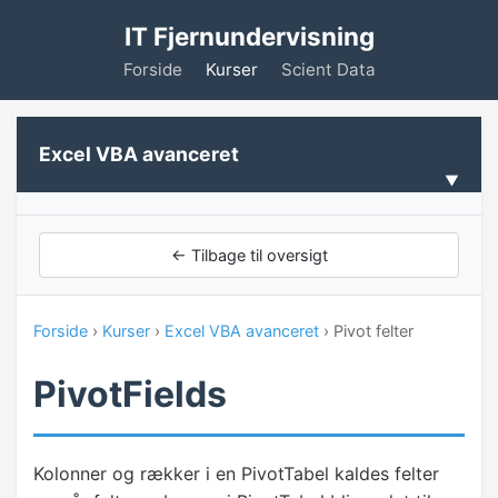
IT Fjernundervisning
Forside
Kurser
Scient Data
Excel VBA avanceret
PIVOTTABELLER
← Tilbage til oversigt
Intro
Forside
›
Kurser
›
Excel VBA avanceret
› Pivot felter
Dan pivottabel
PivotFields
✓
Pivot felter
Pivot elementer
Kolonner og rækker i en PivotTabel kaldes felter