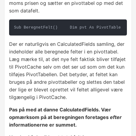
moms prisen og sætter en pivottabel op med det
som datafelt.
Sub BeregnetFelt()     Dim pvt As PivotTable     D
Der er naturligvis en CalculatedFields samling, der
indeholder alle beregnede felter i en pivottabel.
Læg mærke til, at det nye felt faktisk bliver tilføjet
til PivotCache selv om det ser ud som om det kun
tilføjes PivotTabellen. Det betyder, at feltet kan
bruges på andre pivottabeller og slettes den tabel
der lige er blevet oprettet vil feltet alligevel være
tilgængelig i PivotCache.
Pas på med at danne CalculatedFields. Vær
opmærksom på at beregningen foretages
efter
informationerne er summet.