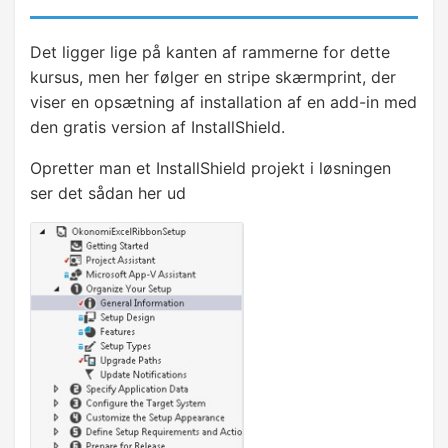
HELLOWORLD
Her starter vi
Det ligger lige på kanten af rammerne for dette
kursus, men her følger en stripe skærmprint, der
Udgivelse
viser en opsætning af installation af en add-in med
den gratis version af InstallShield.
Den første form
Opretter man et InstallShield projekt i løsningen
ser det sådan her ud
C SHARP
Introduktion til C sharp
BRUGERDIALOG
Introduktio til dialoger
Kontroller
Programmering af form