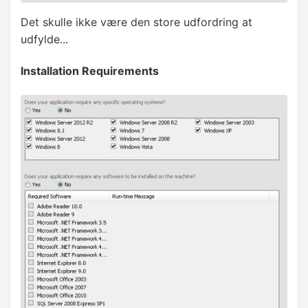
Det skulle ikke være den store udfordring at
Ribbon kontroller
udfylde...
Programmering af kontroller
Installation Requirements
OneClick installation
✓
Installation med InstallShield
Kursus slut
InstallShield opdatering