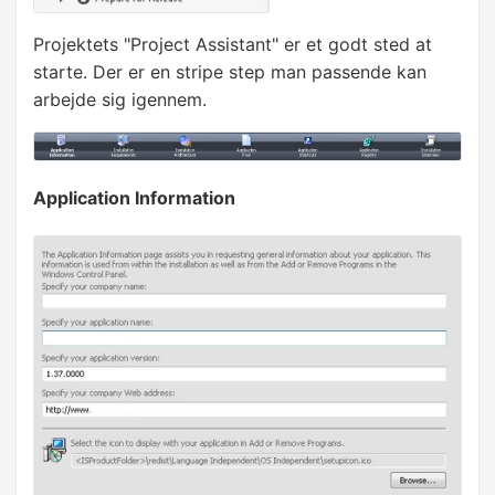
DATA
Projektets "Project Assistant" er et godt sted at
starte. Der er en stripe step man passende kan
Markering af område
arbejde sig igennem.
Gennemløb af datasæt
Formatering
Application Information
Formler
Arkfaner
Kopi og flyt
COM ADD IN
Introduktion til COM Add ins
Opret COM Add in