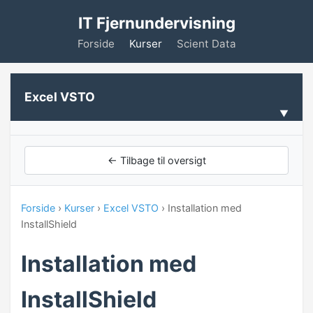
IT Fjernundervisning
Forside
Kurser
Scient Data
Excel VSTO
VELKOMMEN
← Tilbage til oversigt
Forudsætninger
Forside
›
Kurser
›
Excel VSTO
› Installation med
VISUAL STUDIO
InstallShield
Introduktion til Visual Studio
Installation med
Installation
InstallShield