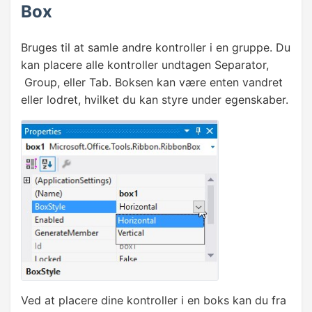
Box
✓
Ribbon kontroller
Bruges til at samle andre kontroller i en gruppe. Du
Programmering af kontroller
kan placere alle kontroller undtagen Separator,
Group, eller Tab. Boksen kan være enten vandret
OneClick installation
eller lodret, hvilket du kan styre under egenskaber.
Installation med InstallShield
Kursus slut
InstallShield opdatering
Ved at placere dine kontroller i en boks kan du fra