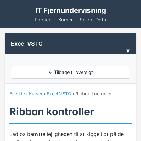
IT Fjernundervisning
Forside
Kurser
Scient Data
Excel VSTO
VELKOMMEN
← Tilbage til oversigt
Forudsætninger
Forside
›
Kurser
›
Excel VSTO
› Ribbon kontroller
VISUAL STUDIO
Ribbon kontroller
Introduktion til Visual Studio
Installation
Lad os benytte lejligheden til at kigge lidt på de