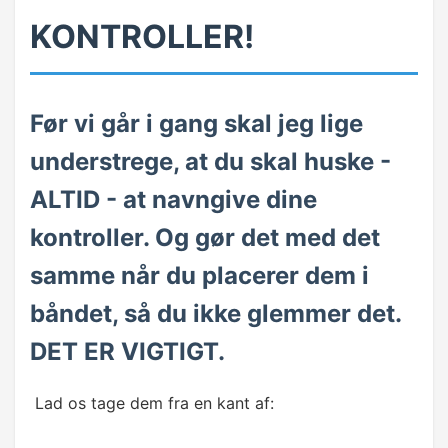
KONTROLLER!
DATA
Markering af område
Gennemløb af datasæt
Før vi går i gang skal jeg lige
understrege, at du skal huske -
Formatering
ALTID - at navngive dine
Formler
kontroller. Og gør det med det
Arkfaner
samme når du placerer dem i
Kopi og flyt
båndet, så du ikke glemmer det.
DET ER VIGTIGT.
COM ADD IN
Introduktion til COM Add ins
Lad os tage dem fra en kant af:
Opret COM Add in