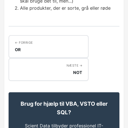
skal bruge det til, men...)
WHERE
Alle produkter, der er sorte, grå eller røde
Operatorer
Filtre på tekst og datoer
FORRIGE
NULL
OR
AVANCERET FILTRERING
NÆSTE
Flere kriterier
NOT
AND
OR
Brug for hjælp til VBA, VSTO eller
✓
IN
SQL?
NOT
Scient Data tilbyder professionel IT-