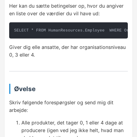
INTODUKTION TIL DATABASER
Her kan du sætte betingelser op, hvor du angiver
en liste over de værdier du vil have ud:
Databaser
Tabeller
SELECT * FROM HumanResources.Employee  WHERE Organ
Skemaer
Giver dig elle ansatte, der har organisationsniveau
0, 3 eller 4.
Rækker og kolonner
GRUNDLÆGGENDE DATATRÆK
SELECT
Øvelse
Hent flere felter
Skriv følgende forespørgsler og send mig dit
arbejde:
Sortering
Alle produkter, det tager 0, 1 eller 4 dage at
producere (igen ved jeg ikke helt, hvad man
FILTRERING