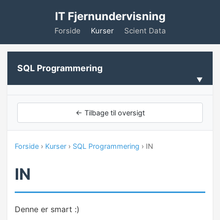
IT Fjernundervisning
Forside
Kurser
Scient Data
SQL Programmering
VELKOMMEN
← Tilbage til oversigt
Forudsætninger
Forside
›
Kurser
›
SQL Programmering
› IN
KOM GODT I GANG
IN
Installation af SQL Express
Installation af eksempel base
Denne er smart :)