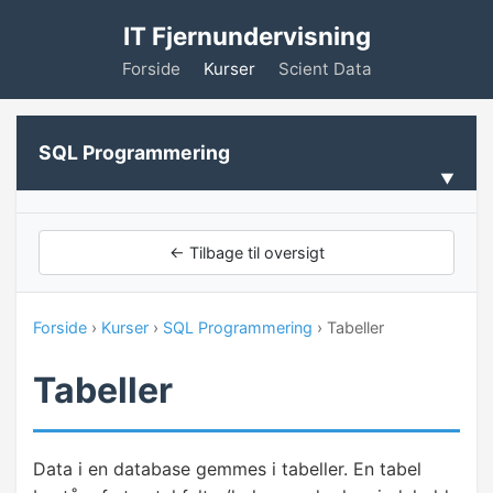
IT Fjernundervisning
Forside
Kurser
Scient Data
SQL Programmering
VELKOMMEN
← Tilbage til oversigt
Forudsætninger
Forside
›
Kurser
›
SQL Programmering
› Tabeller
KOM GODT I GANG
Tabeller
Installation af SQL Express
Installation af eksempel base
Data i en database gemmes i tabeller. En tabel