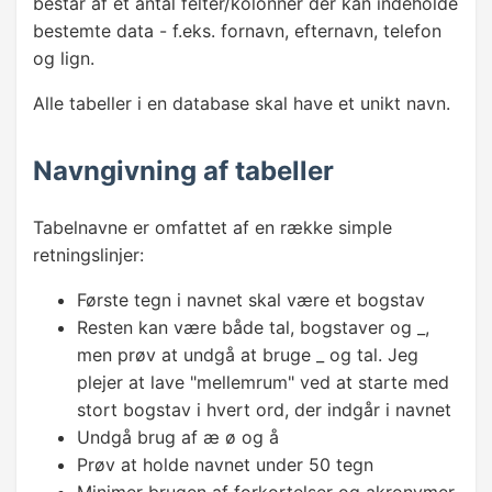
består af et antal felter/kolonner der kan indeholde
INTODUKTION TIL DATABASER
bestemte data - f.eks. fornavn, efternavn, telefon
Databaser
og lign.
✓
Tabeller
Alle tabeller i en database skal have et unikt navn.
Skemaer
Navngivning af tabeller
Rækker og kolonner
Tabelnavne er omfattet af en række simple
retningslinjer:
GRUNDLÆGGENDE DATATRÆK
Første tegn i navnet skal være et bogstav
SELECT
Resten kan være både tal, bogstaver og _,
men prøv at undgå at bruge _ og tal. Jeg
Hent flere felter
plejer at lave "mellemrum" ved at starte med
Sortering
stort bogstav i hvert ord, der indgår i navnet
Undgå brug af æ ø og å
Prøv at holde navnet under 50 tegn
FILTRERING