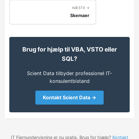
TOP
NÆSTE
Skemaer
Evalueringsrækkefølge
LIKE
Brug for hjælp til VBA, VSTO eller
BEREGNEDE FELTER
SQL?
Konstanter
Scient Data tilbyder professionel IT-
Sammensætning af felter
konsulentbistand
Matematiske beregninger
Kontakt Scient Data →
Sortering og filtrering
Datatyper
IT Fjernundervisning er nu gratis. Brug for hjælp?
Kontakt