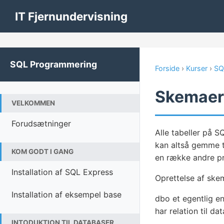
IT Fjernundervisning
SQL Programmering
Forside
›
Kurser
›
SQ
Skemaer
VELKOMMEN
Forudsætninger
Alle tabeller på 
kan altså gemme t
KOM GODT I GANG
en række andre pr
Installation af SQL Express
Oprettelse af skem
Installation af eksempel base
dbo et egentlig e
har relation til da
INTODUKTION TIL DATABASER