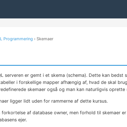
L Programmering
› Skemaer
SQL serveren er gemt i et skema (schema). Dette kan beds
abeller i forskellige mapper afhængig af, hvad de skal bru
edefinerede skemaer også og man kan naturligvis oprette 
aer ligger lidt uden for rammerne af dette kursus.
n forkortelse af database owner, men forhold til skemaer er
tabasens ejer.