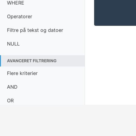
WHERE
Operatorer
Filtre på tekst og datoer
NULL
AVANCERET FILTRERING
Flere kriterier
AND
OR
IN
← Tilbage til oversigt
NOT