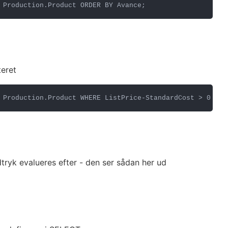
 Production.Product ORDER BY Avance;
teret
 Production.Product WHERE ListPrice-StandardCost > 0
ryk evalueres efter - den ser sådan her ud