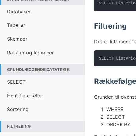
SELECT ListPric
Databaser
Filtrering
Tabeller
Skemaer
Det er lidt mere "
Rækker og kolonner
SELECT ListPric
GRUNDLÆGGENDE DATATRÆK
Rækkefølg
SELECT
Hent flere felter
Grunden til ovens
Sortering
WHERE
SELECT
ORDER BY
FILTRERING