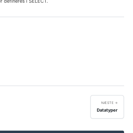
r defineres i SELECT.
NÆSTE
Datatyper