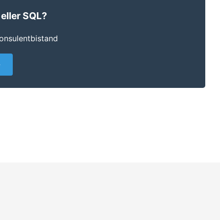
 eller SQL?
konsulentbistand
→