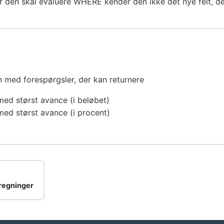
år den skal evaluere WHERE kender den ikke det nye felt, de
n med forespørgsler, der kan returnere
med størst avance (i beløbet)
med størst avance (i procent)
regninger