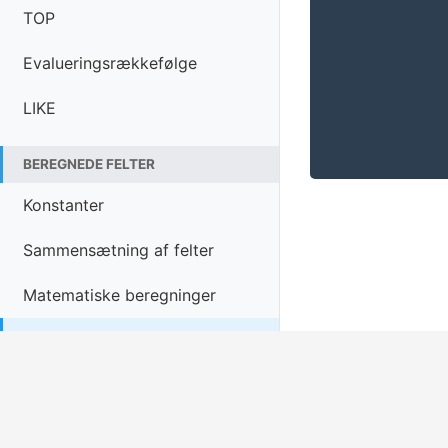
TOP
Evalueringsrækkefølge
LIKE
BEREGNEDE FELTER
Konstanter
Sammensætning af felter
Matematiske beregninger
✓
Sortering og filtrering
Datatyper
← Tilbage til oversigt