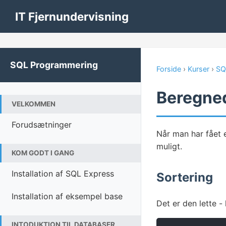
IT Fjernundervisning
SQL Programmering
Forside
›
Kurser
›
SQ
Beregnede
VELKOMMEN
Forudsætninger
Når man har fået e
muligt.
KOM GODT I GANG
Installation af SQL Express
Sortering
Installation af eksempel base
Det er den lette -
INTODUKTION TIL DATABASER