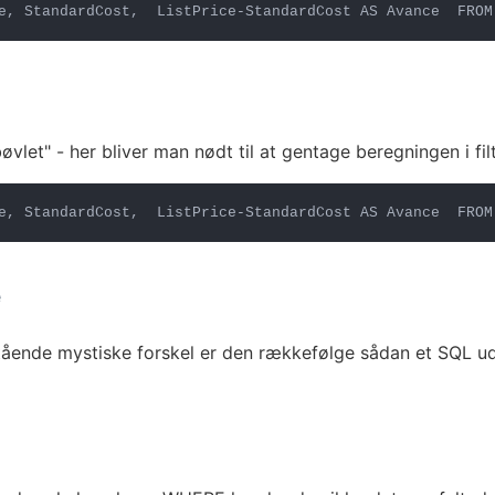
e, StandardCost,  ListPrice-StandardCost AS Avance  FROM
bøvlet" - her bliver man nødt til at gentage beregningen i fil
e, StandardCost,  ListPrice-StandardCost AS Avance  FROM
e
tående mystiske forskel er den rækkefølge sådan et SQL udt