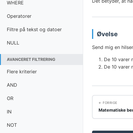
Det betyder, at n
WHERE
Operatorer
Filtre på tekst og datoer
Øvelse
NULL
Send mig en hilse
De 10 varer 
AVANCERET FILTRERING
De 10 varer 
Flere kriterier
AND
OR
FORRIGE
Matematiske be
IN
NOT