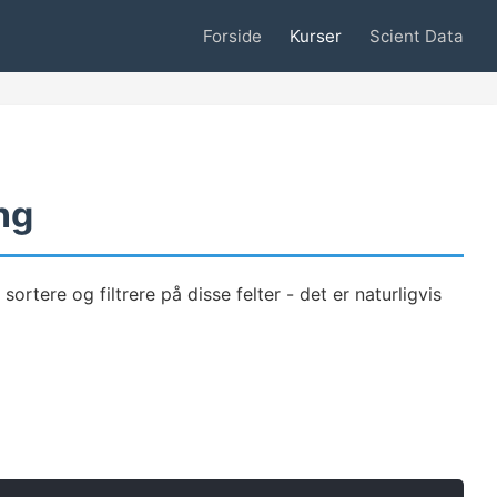
Forside
Kurser
Scient Data
ing
ortere og filtrere på disse felter - det er naturligvis